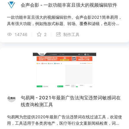
会声会影 - 一款功能丰富且强大的视频编辑软件
一款功能丰富且强大的视频编辑软件。会声会影2021简单易用，
具有强大功能，例如拖放式标题、转场、覆叠和滤镜，色彩分
级、动态分屏视频以及新增强的遮罩创建器，超越基本编辑，从
14746
2
制作工具
而做出影院级别的效果。优化分屏剪辑功能，简化多时间轴编辑
的工作流程，让创作更轻松。添加趣味性3D标题，内置
NewBlueFX和proDAD转场和防抖插件，一键防抖和校准色彩。
使用MultiCam Capture Lite可以轻松录制并编辑视频教程、产品
演示、游戏视频、在线课程。会声会影2021的智能工具，使用AI
面部识别对效果最好的照片和视频片段进行分析，提取，并编译
到可以项目中，将我们的精彩时刻、美好回忆和媒体内容转换为
影片。全新的AR贴纸让视频更具有趣味性和感染力，也可以识
别、绘制面部特征，方便直接替换妙趣横生的眼睛、搞笑的耳
朵、以及尺寸夸张的太阳镜或者帽子。
句易网 - 2021年最新广告法淘宝违禁词敏感词在
线查询检测工具
句易网为您提供2020年最新广告法违禁词在线过滤工具，欢迎使
用，工具适用于各类房地产，医疗等行业文案新闻稿检查，词库