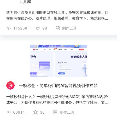
工具箱
致力提供高质量即用即走型在线工具，免安装在线极速使用。目
前拥有在线办公、图片处理、视频处理、教育学习、格式转换、
生活查询等工具，同时也有非常多好玩的小工具。希望为您提供
115258
98
制作工具
良好的工作、学习体验，在线工具就上即时工具！
一帧秒创 - 简单好用的AI智能视频创作神器
一帧秒创是什么？ 一帧秒创是基于秒创AIGC引擎的智能AI内容生
成平台，为创作者和机构提供AI生成服务，包括文字续写、文字
转语音、文生图、图文转视频等创作服务，一帧秒创通过对文
60614
36
制作工具
案、素材、AI语音、字幕等进行智能分析，快速成片，零门槛创