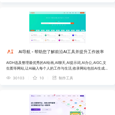
作视频 一帧秒创可以做什么？ AI智能视频创作平台，文案、视
频、画作，都可由AI创作完成。 最核心的功能是AI写作、AI智能
图文转视频、AI绘画 AI写作 写一个标题，选择文章风格，AI就能
快速生成一篇文案，生成的文案也可直接转成视频。 AI智能图文
转视频 输入文案或文章链接，AI将根据语意自动匹配画面，帮助
创作者快速实现从文案到视频的制作，实现全自动文章转视频、
图文转视频。 画面匹配、智能配音、智能字幕等功能，AI都能完
美实现。高效产出内容的同时，支持非常灵活的细节调整，文
稿、音乐、配音、粗剪、LOGO、字幕、语速等功能，一应俱
AI导航 - 帮助您了解前沿AI工具并提升工作效率
全。 AI绘画 输入关键词描述你想要的绘画作品，AI将自动生成一
幅作品，描述越详细，画作越细致。 产品价格 免费使用+付费会
AIDH选及整理最优秀的AI绘画,AI聊天,AI提示词,AI办公,AIGC,文
员 目前一帧秒创免费使用是完全没问题的，当然会员可享受更多
生图等网站,让AI融入每个人的工作与生活,收录网站包括AI生成图
权益，具体区别可官网查询 小编也为大家申请到了专属福利，购
片、AI生成视频、AI生成文案、文生图、AI绘画、AI办公、AI聊
买会员时输入优惠码，点击使用，即可获得专属优惠 一帧秒创会
30103
10
制作工具
天等等。拥有智能推荐、强大的站内搜索、账号收藏云同步、自
员专属优惠码：aewz
定义站点、只为前沿生产力而生。用AI就上AIDH！