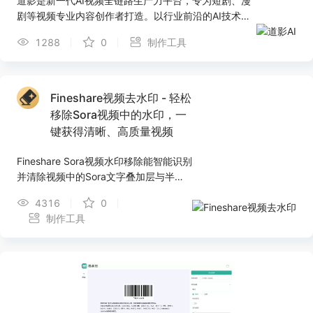
道影是新一代AI视频全链路生产力平台，专为短剧、漫
剧等视频专业内容创作者打造。以行业前沿的AI技术为
核心，贯通从剧本到成片的完整工作流，将创作者的灵
1288
0
制作工具
感精准高效地转化为专业级视觉作品。平台致力于简化
创作流程、降低制作门槛与成本，让创作者摆脱工具与
技术的束缚，真正专注于内容本身，获得创作过程的完
整掌控力。赋能专业创作，见证想象成真。
Fineshare视频去水印 - 轻松
移除Sora视频中的水印，一
键获得清晰、高质量视频
Fineshare Sora视频水印移除能智能识别
并清除视频中的Sora文字叠加层与半透
明标识，同时完整保留所有细节——从
4316
0
分辨率、帧率到色彩与清晰度。一键即
制作工具
可获得完美无瑕的高品质效果。 ⭐ 核心
功能： 自动识别：精准识别Sora水印
——无论文字叠加层或标识的方位、尺
寸或透明度。 视频品质无损：移除后完
整保留原始分辨率、帧率、色彩空间及
锐利细节。 极速在线处理：快速清除