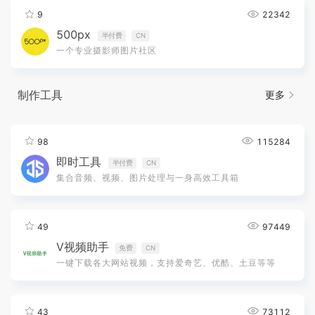
9
22342
500px
半付费
CN
一个专业摄影师图片社区
制作工具
更多
98
115284
即时工具
半付费
CN
集合音频、视频、图片处理与一身高效工具箱
49
97449
V视频助手
免费
CN
一键下载各大网站视频，支持爱奇艺、优酷、土豆等等
43
73112