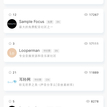
版税音乐
12
17267
Sample Focus
免费
EN
最大的免费配音社区之一
3
17111
Looperman
半付费
EN
专业音频资源和音乐家社区
21
11889
耳聆网
半付费
CN
听见世界之美-(声音分享云|音效素材库)
5
8278