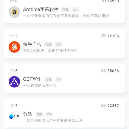
8
15953
Arctime字幕软件
付费
CN
一款全新概念的可视化字幕编辑器，独创字幕块概念
2
12106
快手广告
付费
CN
日活2亿用户，占据行业领先地位
5
35036
GET写作
付费
CN
一站式智能写作平台
7
22237
分轨
付费
CN
一款自动提取人声和伴奏的在线工具