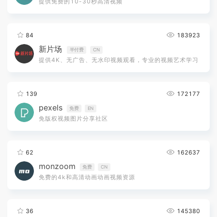
提供免费的10-30秒高清视频
84
183923
新片场
半付费
CN
提供4K、无广告、无水印视频观看，专业的视频艺术学习
教程
139
172177
pexels
免费
EN
免版权视频图片分享社区
62
162637
monzoom
免费
CN
免费的4k和高清动画动画视频资源
36
145380