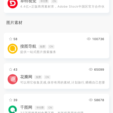
卓特视觉
半付费
CN
4.4亿+正版商用素材库，Adobe Stock中国区官方合作伙
伴
图片素材
58
100736
搜图导航
免费
CN
提供一站式图片搜索服务
43
65099
花瓣网
免费
CN
可以用它收集灵感,保存有用的素材,计划旅行,晒晒自己想要
的东西
39
58678
千图网
半付费
CN
22万视频素材免费下载，有版权商用有保障