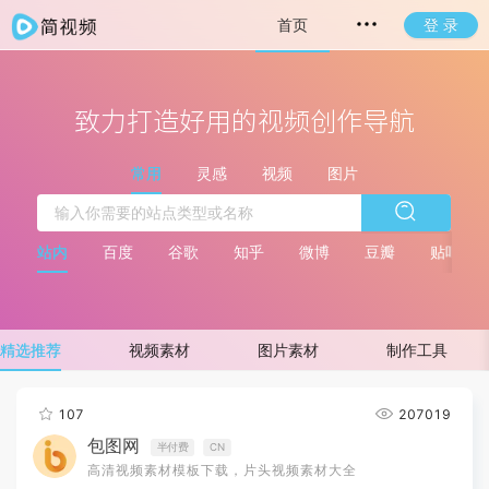
首页
登 录
致力打造好用的视频创作导航
常用
灵感
视频
图片
站内
百度
谷歌
知乎
微博
豆瓣
贴吧
精选推荐
视频素材
图片素材
制作工具
107
207019
包图网
半付费
CN
高清视频素材模板下载，片头视频素材大全