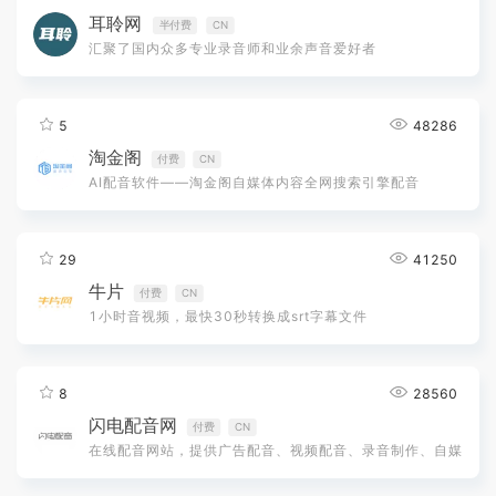
耳聆网
半付费
CN
汇聚了国内众多专业录音师和业余声音爱好者
5
48286
淘金阁
付费
CN
AI配音软件——淘金阁自媒体内容全网搜索引擎配音
29
41250
牛片
付费
CN
1小时音视频，最快30秒转换成srt字幕文件
8
28560
闪电配音网
付费
CN
在线配音网站，提供广告配音、视频配音、录音制作、自媒
体配音、配音素材