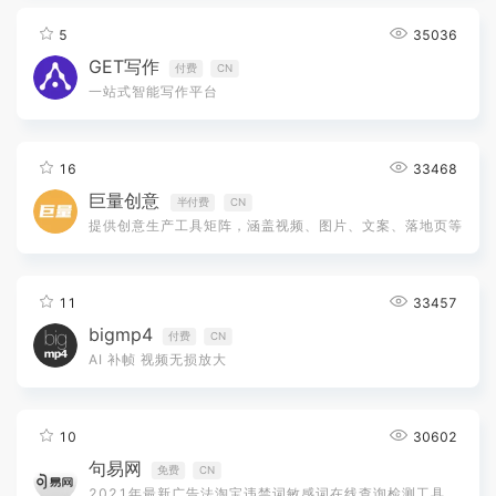
5
35036
GET写作
付费
CN
一站式智能写作平台
16
33468
巨量创意
半付费
CN
提供创意生产工具矩阵，涵盖视频、图片、文案、落地页等
全场景创意元素
11
33457
bigmp4
付费
CN
AI 补帧 视频无损放大
10
30602
句易网
免费
CN
2021年最新广告法淘宝违禁词敏感词在线查询检测工具