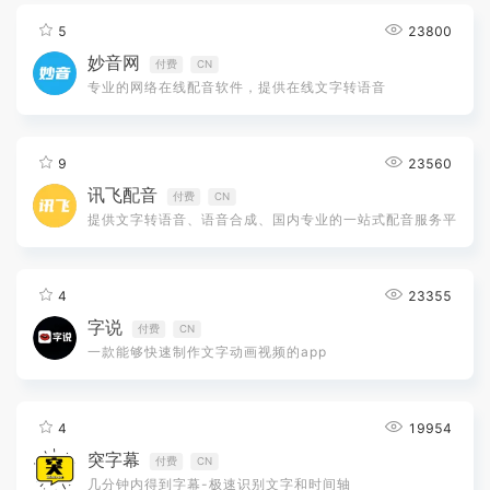
5
23800
妙音网
付费
CN
专业的网络在线配音软件，提供在线文字转语音
9
23560
讯飞配音
付费
CN
提供文字转语音、语音合成、国内专业的一站式配音服务平
台
4
23355
字说
付费
CN
一款能够快速制作文字动画视频的app
4
19954
突字幕
付费
CN
几分钟内得到字幕-极速识别文字和时间轴