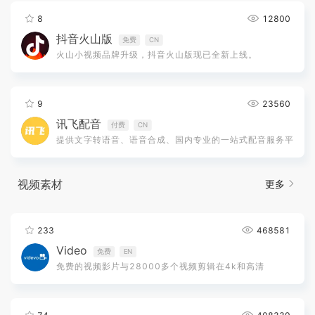
8
12800
抖音火山版
免费
CN
火山小视频品牌升级，抖音火山版现已全新上线。
9
23560
讯飞配音
付费
CN
提供文字转语音、语音合成、国内专业的一站式配音服务平
台
视频素材
更多
233
468581
Video
免费
EN
免费的视频影片与28000多个视频剪辑在4k和高清