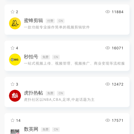
2
11884
蜜蜂剪辑
付费
CN
一款功能专业操作简单的视频剪辑软件
4
16071
秒拍号
免费
CN
一站式视频上传、视频管理、视频推广、商业变现等流程服
务
3
12472
虎扑热帖
免费
CN
虎扑社区以NBA,CBA,足球,中超话题为主
14
17571
数英网
免费
CN