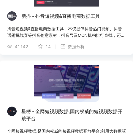
新抖 - 抖音短视频&直播电商数据工具
抖音短视频&直播电商数据工具，不仅提供抖音热门视频、抖音
话题挑战赛等抖音创意素材，抖音号及MCN机构排行查找，还提
供打卡探店、直播带货、明星直播监测、短视频种草带货、热卖
41142
14
数据分析
商品、品牌营销等全面的短视频在线数据服务,助力达人运营，
DOU+监测,选号投放
星榜 - 全网短视频数据,国内权威的短视频数据开
放平台
全网短视频数据,是国内权威的短视频数据开放平台;利用大数据驱