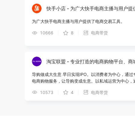
快手小店 - 为广大快手电商主播与用户
为广大快手电商主播与用户提供了电商交易工具。
10666
8
电商带货
淘宝联盟 - 专业打造的电商购物平台、
导购做成大生意 早日实现IPO。以消费者为中心，通
电商购物服务，让导购变成生意。以私域运营为中心，
你的社交分享圈，开创生活新商机。内容创作者在直播
10573
4
电商带货
值服务，还能轻松完成内容创意变现增收。